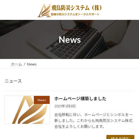
コ
ナ
ン
ビ
テ
ゲ
ン
ー
ツ
シ
へ
ョ
News
ス
ン
キ
に
ッ
移
プ
動
ホーム
News
ニュース
ホームページ構築しました
News
2025年2月8日
会社移転に伴い、ホームページとシンボルを一
新しました。これからも飛鳥防災システム株式
会社をよろしくお願いします。
続きを読む